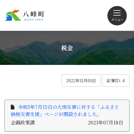
メニュー
文字サイズ・配色変更
税金
Foreign language
2022年11月01日
記事ID: 4
くらしの情報
令和5年7月15日の大雨災害に対する「ふるさと
納税災害支援」ページが開設されました。
観光
企画政策課
2023年07月18日