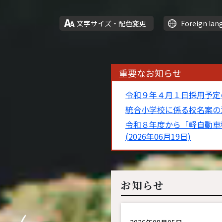
文字サイズ・配色変更
Foreign lan
重要なお知らせ
令和９年４月１日採用予定の
統合小学校に係る校名案の意見
令和８年度から「軽自動車
(2026年06月19日)
観光情報
お知らせ