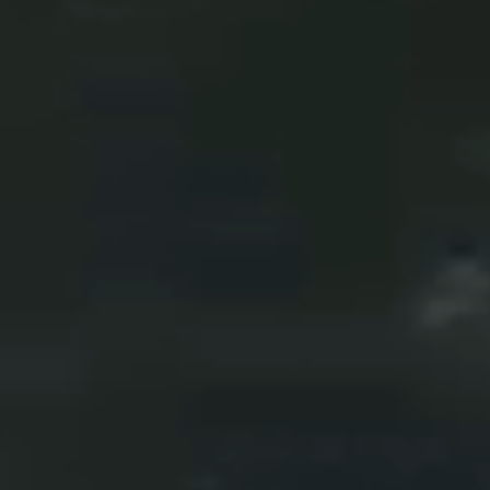
式
令和8年）
号
します