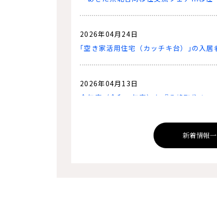
2026年04月24日
｢空き家活用住宅（カッチキ台）｣の入居
2026年04月13日
今年度（令和８年度）も『八峰町住まい
８年６月１日更新エアコン購入設置追加
新着情報一
2026年04月01日
結婚から子育てまでの支援が充実！
2026年02月20日
令和７年度地域おこし協力隊活動報告会