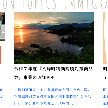
能
令和７年度『八峰町物価高騰対策商品
町
券』事業のお知らせ
ィ
能
物価高騰等による負担軽減を図るため、国の
町
友
物価高騰対応重点支援地方創生臨時交付金を活
お
用し、家計負担の軽減と、地域内...
直