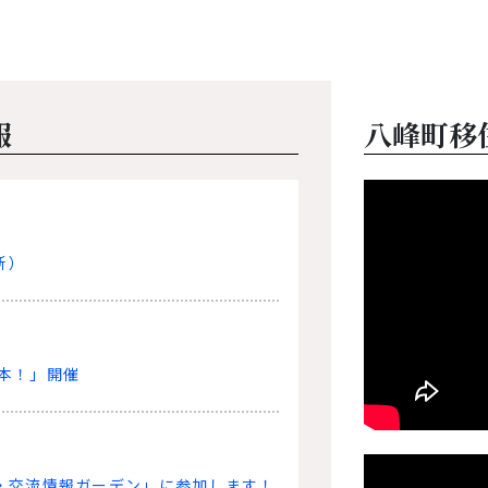
報
八峰町移
新）
本！」開催
・交流情報ガーデン」に参加します！