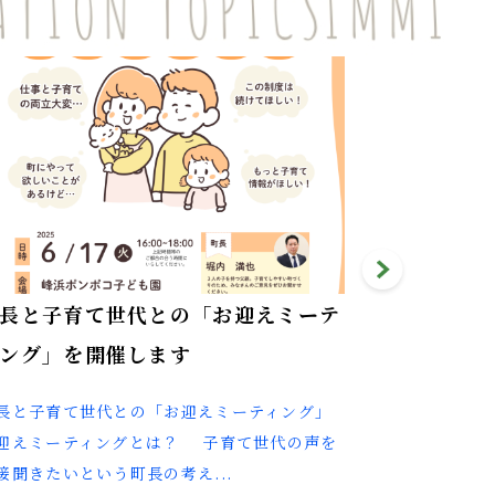
長と子育て世代との「お迎えミーテ
定額減税給
ング」を開催します
いて（お知
長と子育て世代との「お迎えミーティング」
令和６年度に
迎えミーティングとは？ 子育て世代の声を
得税３万円、
接聞きたいという町長の考え...
生じた方などを