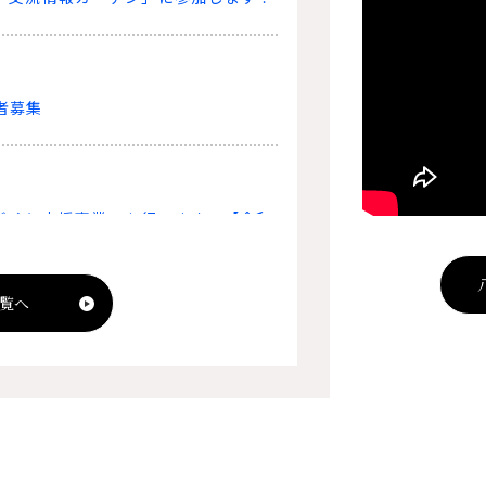
者募集
づくり応援事業』を行います。【令和
】
覧へ
を開催します！