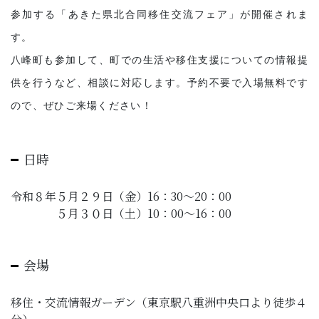
子育て・教育
参加する「あきた県北合同移住交流フェア」が開催されま
す。
移住・定住
八峰町も参加して、町での生活や移住支援についての情報提
供を行うなど、相談に対応します。予約不要で入場無料です
ビジネス・産業
ので、ぜひご来場ください！
行政情報
日時
令和８年５月２９日（金）16：30～20：00
５月３０日（土）10：00～16：00
会場
移住・交流情報ガーデン（東京駅八重洲中央口より徒歩４