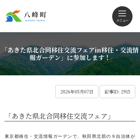
メニュー
文字サイズ・配色変更
「あきた県北合同移住交流フェアin移住・交流情
報ガーデン」に参加します！
Foreign language
2026年05月07日
記事ID: 2915
くらしの情報
「あきた県北合同移住交流フェア」
観光
東京都移住・交流情報ガーデンで、秋田県北部の９自治体が