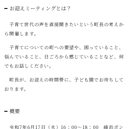
子育て・教育
お迎えミーティングとは？
移住・定住
子育て世代の声を直接聞きたいという
町長の
考えか
ら開催します。
ビジネス・産業
子育てについての町への要望や、困っていること、
悩んでいること、日ごろから感じていることなど、何
行政情報
でもお話しください。
町長が、お迎えの時間帯に、子ども園でお待ちして
おります。
概要
令和7年6月17日（火）16：00～18：00 峰浜ポン