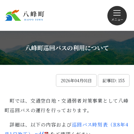
メニュー
文字サイズ・配色変更
八峰町巡回バスの利用について
Foreign language
2026年04月01日
記事ID: 155
町では、交通空白地・交通弱者対策事業として八峰
くらしの情報
町巡回バスの運行を行っております。
観光
詳細は、以下の内容および
巡回バス時刻表（R8年4