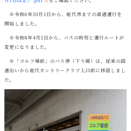
月1日改正）.pdf
をご確認ください。
子育て・教育
※令和6年10月1日から、能代市までの直通運行を
移住・定住
開始しました。
※令和8年4月1日から、バスの時刻と運行ルートが
ビジネス・産業
変更になりました。
行政情報
※「ゴルフ場前」のバス停（下り線）は、従来の国
道沿いから能代カントリークラブ入口前に移設しまし
た。