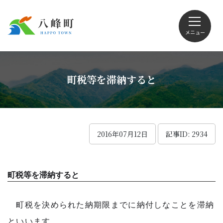
メニュー
文字サイズ・配色変更
町税等を滞納すると
Foreign language
2016年07月12日
記事ID: 2934
くらしの情報
町税等を滞納すると
観光
町税を決められた納期限までに納付しなことを滞納
といいます。