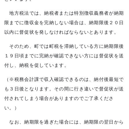
子育て・教育
地方税法では、納税者または特別徴収義務者が納期
移住・定住
限までに徴収金を完納しない場合は、納期限後２０日
以内に督促状を発しなければならないとあります。
ビジネス・産業
そのため、町では町税を滞納している方に納期限後
１９日頃までに完納が確認できない方には督促状を送
行政情報
付し、納税を促しています。
（※税務会計課で収入確認できるのは、納付後最短で
も３日後となります。その間に行き違いで督促状が送
付されてしまう場合がありますのでご了承くださ
い。）
なお、納期限を過ぎた場合には、納期限の翌日から