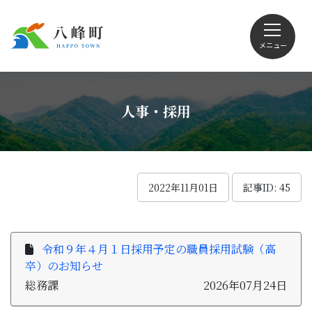
メニュー
文字サイズ・配色変更
人事・採用
Foreign language
2022年11月01日
記事ID: 45
くらしの情報
令和９年４月１日採用予定の職員採用試験（高
卒）のお知らせ
観光
総務課
2026年07月24日