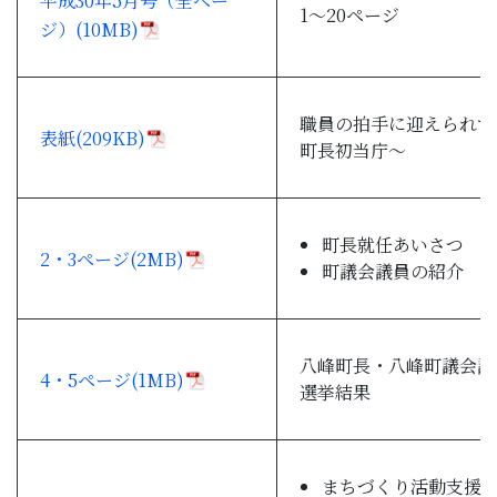
平成30年5月号（全ペー
1～20ページ
子育て・教育
ジ）(10MB)
移住・定住
職員の拍手に迎えられて
表紙(209KB)
町長初当庁～
ビジネス・産業
行政情報
町長就任あいさつ
2・3ページ(2MB)
町議会議員の紹介
八峰町長・八峰町議会議
4・5ページ(1MB)
選挙結果
まちづくり活動支援