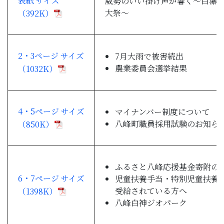
表紙 サイズ
威勢のいい掛け声が響く～白瀑
子育て・教育
大祭～
（392K）
移住・定住
2・3ページ サイズ
7月大雨で被害続出
農業委員会選挙結果
ビジネス・産業
（1032K）
行政情報
4・5ページ サイズ
マイナンバー制度について
八峰町職員採用試験のお知ら
（850K）
ふるさと八峰応援基金寄附の
6・7ページ サイズ
児童扶養手当・特別児童扶養
受給されている方へ
（1398K）
八峰白神ジオパーク