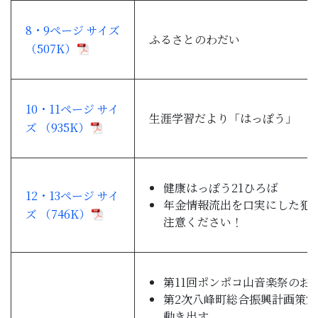
8・9ページ サイズ
ふるさとのわだい
（507K）
10・11ページ サイ
生涯学習だより「はっぽう」
ズ （935K）
健康はっぽう21ひろば
12・13ページ サイ
年金情報流出を口実にした犯
ズ （746K）
注意ください！
第11回ポンポコ山音楽祭のお
第2次八峰町総合振興計画策
動き出す