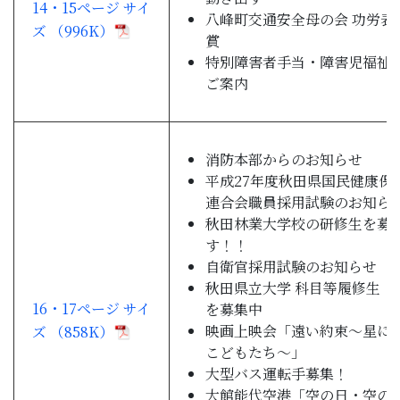
14・15ページ サイ
八峰町交通安全母の会 功労表
ズ （996K）
賞
特別障害者手当・障害児福祉
ご案内
消防本部からのお知らせ
平成27年度秋田県国民健康保
連合会職員採用試験のお知ら
秋田林業大学校の研修生を募
す！！
自衛官採用試験のお知らせ
秋田県立大学 科目等履修生・
16・17ページ サイ
を募集中
映画上映会「遠い約束～星に
ズ （858K）
こどもたち～」
大型バス運転手募集！
大館能代空港「空の日・空の