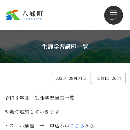
メニュー
文字サイズ・配色変更
生涯学習講座一覧
Foreign language
2026年08月04日
記事ID: 2654
令和８年度 生涯学習講座一覧
くらしの情報
※随時追加していきます
観光
・スマホ講座 → 申込みは
こちら
から