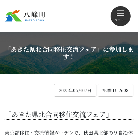
メニュー
文字サイズ・配色変更
「あきた県北合同移住交流フェア」に参加しま
す！
Foreign language
2025年05月07日
記事ID: 2608
くらしの情報
「あきた県北合同移住交流フェア」
観光
東京都移住・交流情報ガーデンで、秋田県北部の９自治体