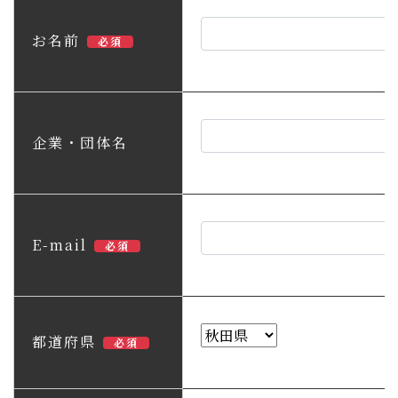
子育て・教育
お名前
必須
移住・定住
ビジネス・産業
企業・団体名
行政情報
E-mail
必須
都道府県
必須