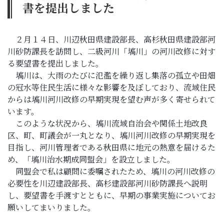
書を提出しました
子育て・教育
移住・定住
２月１４日、川辺秋田県建設部長、高杉秋田県建設部河
川砂防課長を訪問し、二級河川「塙川」の河川改修に対す
る要望書を提出しました。
ビジネス・産業
塙川は、大雨のたびに氾濫を繰り返し集落の孤立や田畑
の冠水等住民生活に様々な影響を及ぼしており、流域住民
行政情報
からは塙川河川改修の早期実現を望む声が多く寄せられて
います。
このような状況から、塙川流域自治会や関係土地改良
区、町、町議会が一丸となり、塙川河川改修の早期実現を
目指し、河川管理者である秋田県に地元の熱意を届けるた
め、「塙川治水期成同盟会」を設立しました。
同盟会で私は顧問に委嘱されたため、塙川の河川改修の
必要性を川辺建設部長、高杉建設部河川砂防課長へ説明
し、要望書を手渡すとともに、早期の事業実施についてお
願いしてまいりました。