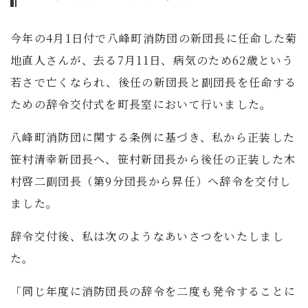
子育て・教育
今年の4月1日付で八峰町消防団の新団長に任命した菊
移住・定住
地直人さんが、去る7月11日、病気のため62歳という
若さで亡くなられ、後任の新団長と副団長を任命する
ビジネス・産業
ための辞令交付式を町長室において行いました。
行政情報
八峰町消防団に関する条例に基づき、私から正装した
笹村清幸新団長へ、笹村新団長から後任の正装した木
村啓二副団長（第9分団長から昇任）へ辞令を交付し
ました。
辞令交付後、私は次のようなあいさつをいたしまし
た。
「同じ年度に消防団長の辞令を二度も発令することに