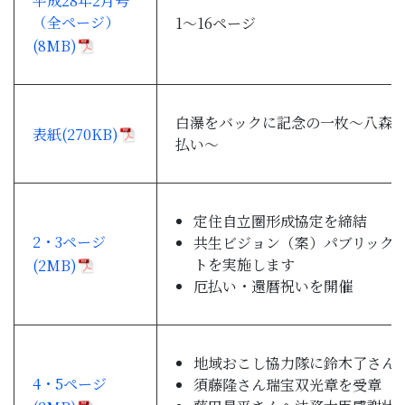
平成28年2月号
子育て・教育
（全ページ）
1～16ページ
(8MB)
移住・定住
白瀑をバックに記念の一枚～八森
ビジネス・産業
表紙(270KB)
払い～
行政情報
定住自立圏形成協定を締結
2・3ページ
共生ビジョン（案）パブリック
トを実施します
(2MB)
厄払い・還暦祝いを開催
地域おこし協力隊に鈴木了さん
4・5ページ
須藤隆さん瑞宝双光章を受章