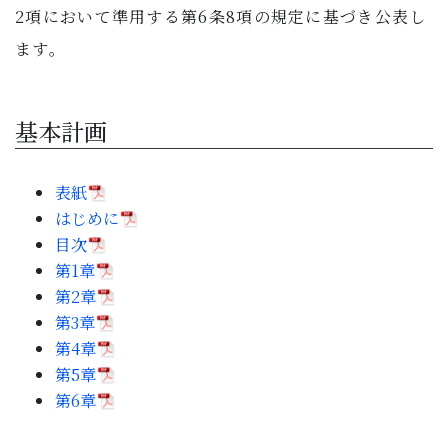
子育て・教育
2項において準用する第6条8項の規定に基づき公表し
ます。
移住・定住
基本計画
ビジネス・産業
表紙
行政情報
はじめに
目次
第1章
第2章
第3章
第4章
第5章
第6章