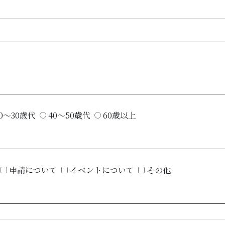
0～30歳代
40～50歳代
60歳以上
申請について
イベントについて
その他