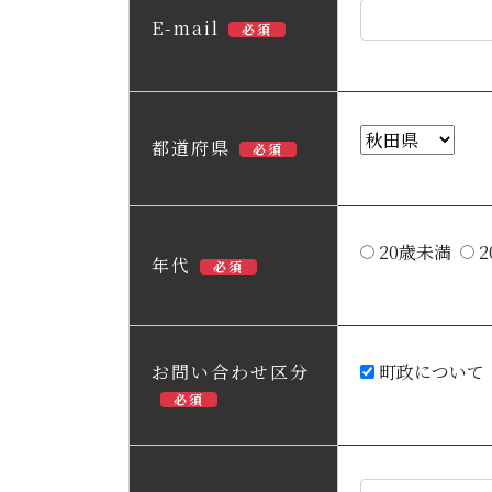
E-mail
必須
都道府県
必須
20歳未満
2
年代
必須
お問い合わせ区分
町政について
必須