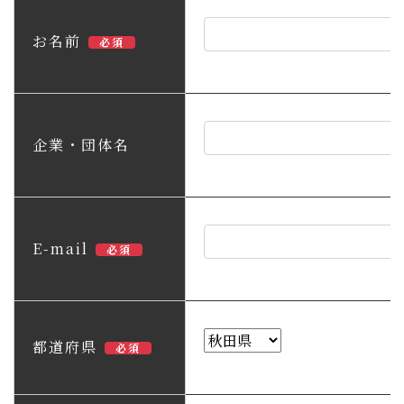
子育て・教育
お名前
必須
移住・定住
ビジネス・産業
企業・団体名
行政情報
E-mail
必須
都道府県
必須