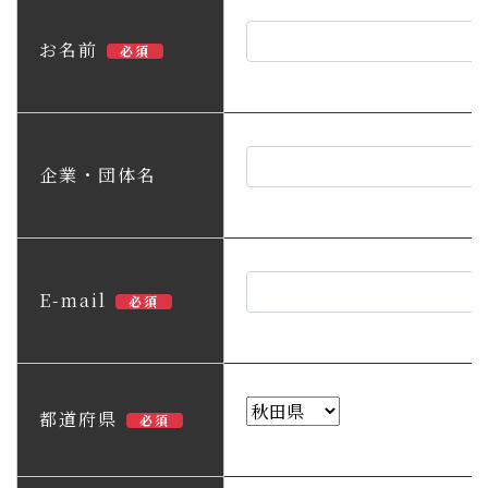
子育て・教育
お名前
必須
移住・定住
ビジネス・産業
企業・団体名
行政情報
E-mail
必須
都道府県
必須