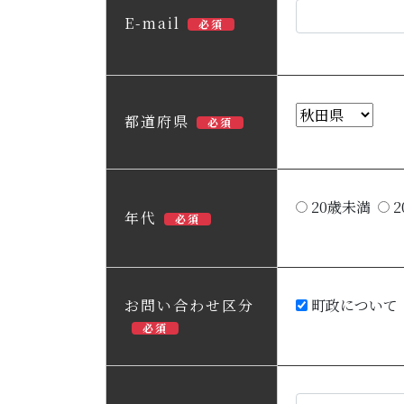
E-mail
必須
都道府県
必須
20歳未満
2
年代
必須
お問い合わせ区分
町政について
必須