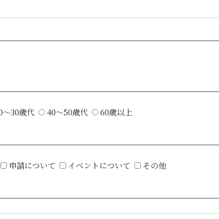
0～30歳代
40～50歳代
60歳以上
申請について
イベントについて
その他