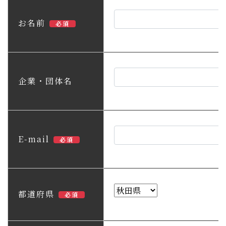
子育て・教育
お名前
必須
移住・定住
ビジネス・産業
企業・団体名
行政情報
E-mail
必須
都道府県
必須