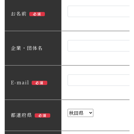
子育て・教育
お名前
必須
移住・定住
ビジネス・産業
企業・団体名
行政情報
E-mail
必須
都道府県
必須