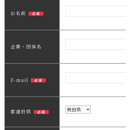
子育て・教育
お名前
必須
移住・定住
ビジネス・産業
企業・団体名
行政情報
E-mail
必須
都道府県
必須