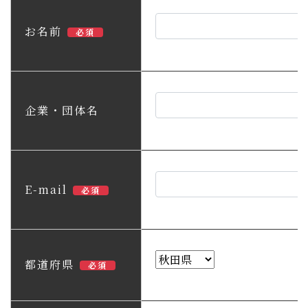
子育て・教育
お名前
必須
移住・定住
ビジネス・産業
企業・団体名
行政情報
E-mail
必須
都道府県
必須