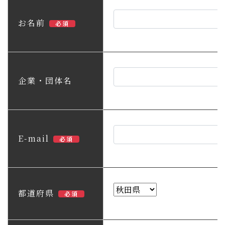
子育て・教育
お名前
必須
移住・定住
ビジネス・産業
企業・団体名
行政情報
E-mail
必須
都道府県
必須