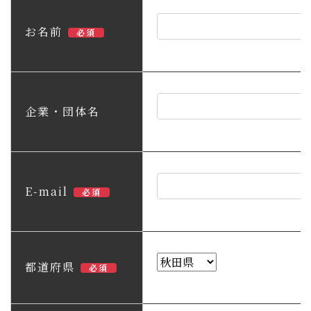
子育て・教育
お名前
必須
移住・定住
ビジネス・産業
企業・団体名
行政情報
E-mail
必須
都道府県
必須