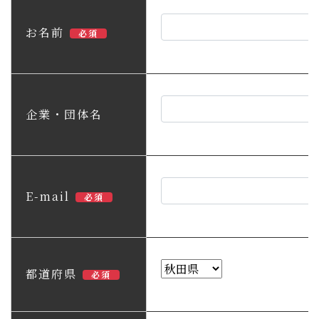
子育て・教育
お名前
必須
移住・定住
ビジネス・産業
企業・団体名
行政情報
E-mail
必須
都道府県
必須