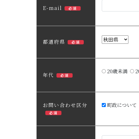
E-mail
必須
都道府県
必須
20歳未満
2
年代
必須
お問い合わせ区分
町政について
必須