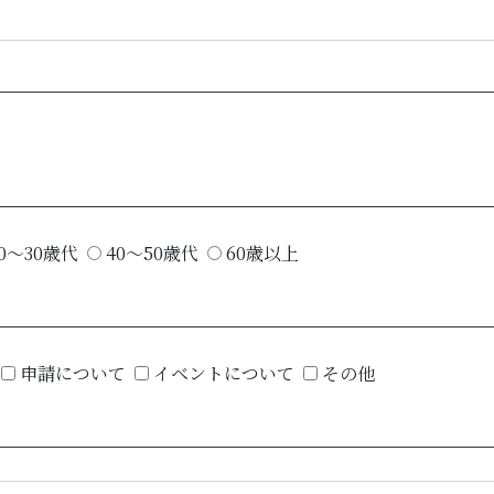
0～30歳代
40～50歳代
60歳以上
申請について
イベントについて
その他