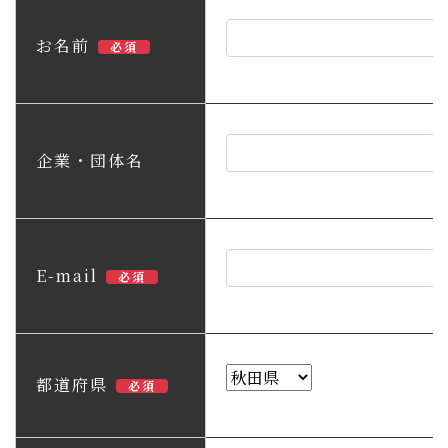
子育て・教育
お名前
必須
移住・定住
ビジネス・産業
企業・団体名
行政情報
E-mail
必須
都道府県
必須