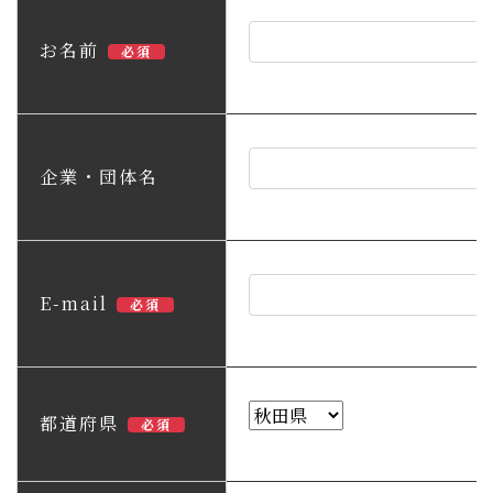
子育て・教育
お名前
必須
移住・定住
ビジネス・産業
企業・団体名
行政情報
E-mail
必須
都道府県
必須