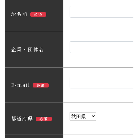
子育て・教育
お名前
必須
移住・定住
ビジネス・産業
企業・団体名
行政情報
E-mail
必須
都道府県
必須