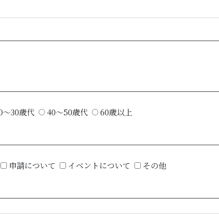
0～30歳代
40～50歳代
60歳以上
申請について
イベントについて
その他