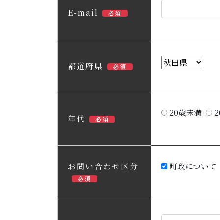
E-mail
必須
都道府県
必須
20歳未満
2
年代
必須
お問い合わせ区分
町政について
必須