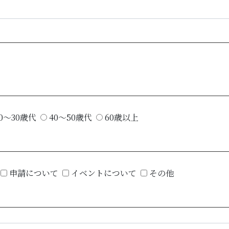
0～30歳代
40～50歳代
60歳以上
申請について
イベントについて
その他