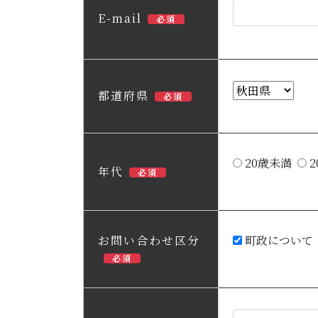
E-mail
必須
都道府県
必須
20歳未満
2
年代
必須
お問い合わせ区分
町政について
必須