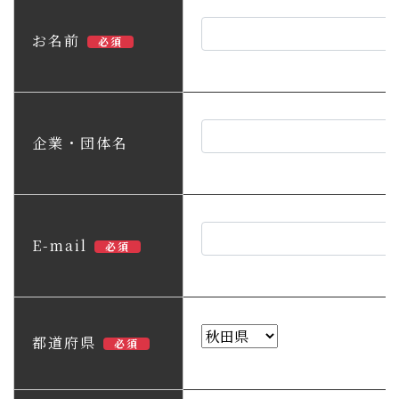
子育て・教育
お名前
必須
移住・定住
ビジネス・産業
企業・団体名
行政情報
E-mail
必須
都道府県
必須