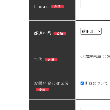
E-mail
必須
都道府県
必須
20歳未満
2
年代
必須
お問い合わせ区分
町政について
必須