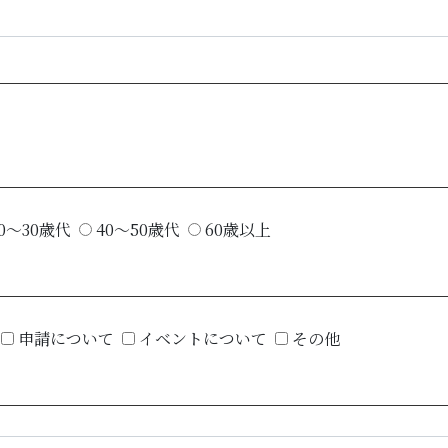
0～30歳代
40～50歳代
60歳以上
申請について
イベントについて
その他