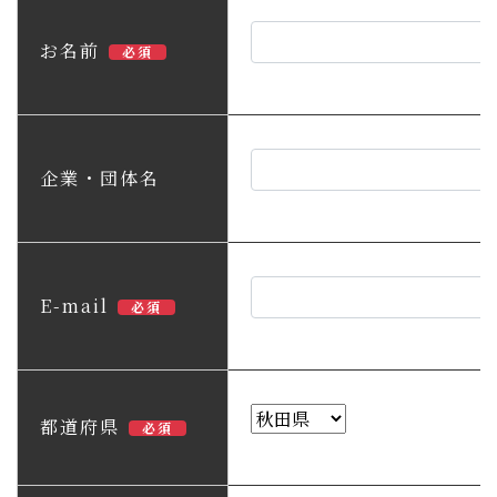
子育て・教育
お名前
必須
移住・定住
ビジネス・産業
企業・団体名
行政情報
E-mail
必須
都道府県
必須