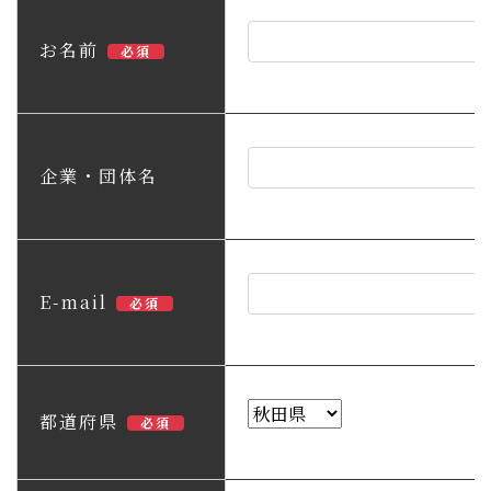
子育て・教育
お名前
必須
移住・定住
ビジネス・産業
企業・団体名
行政情報
E-mail
必須
都道府県
必須