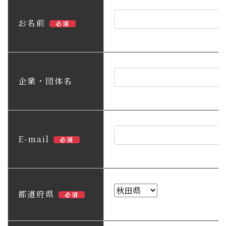
子育て・教育
お名前
必須
移住・定住
ビジネス・産業
企業・団体名
行政情報
E-mail
必須
都道府県
必須