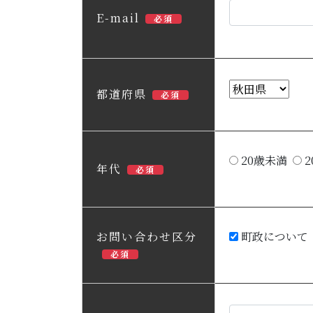
E-mail
必須
都道府県
必須
20歳未満
2
年代
必須
お問い合わせ区分
町政について
必須