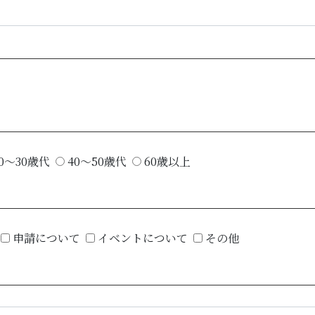
0～30歳代
40～50歳代
60歳以上
申請について
イベントについて
その他