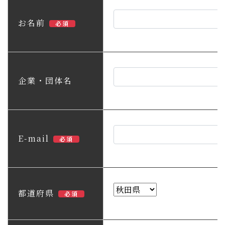
子育て・教育
お名前
必須
移住・定住
ビジネス・産業
企業・団体名
行政情報
E-mail
必須
都道府県
必須