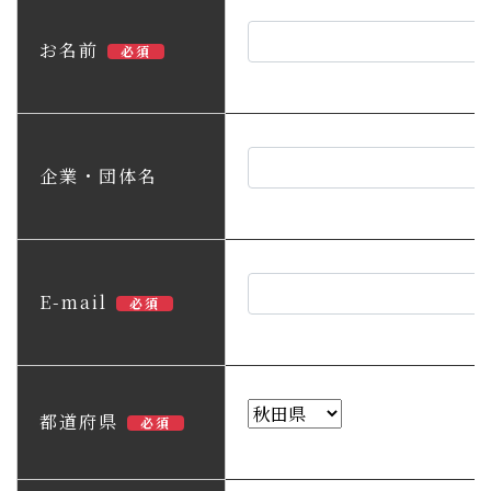
子育て・教育
お名前
必須
移住・定住
ビジネス・産業
企業・団体名
行政情報
E-mail
必須
都道府県
必須