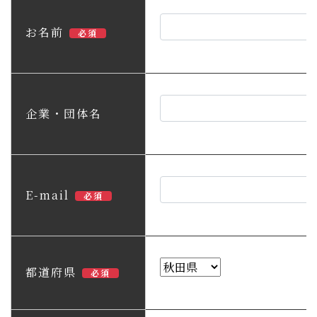
子育て・教育
お名前
必須
移住・定住
ビジネス・産業
企業・団体名
行政情報
E-mail
必須
都道府県
必須