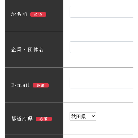
子育て・教育
お名前
必須
移住・定住
ビジネス・産業
企業・団体名
行政情報
E-mail
必須
都道府県
必須