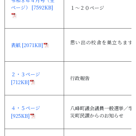
令和８年４月号（全
子育て・教育
ページ） [7592KB]
１～２０ページ
移住・定住
ビジネス・産業
思い出の校舎を巣立ちます
表紙 [2071KB]
行政情報
２・３ページ
行政報告
[712KB]
４・５ページ
八峰町議会議員一般選挙／学
災町民課からのお知らせ
[925KB]