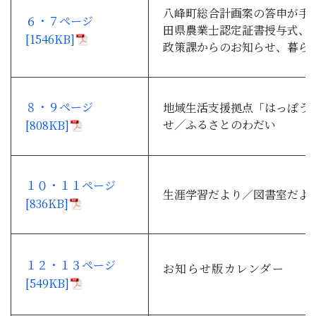
八峰町総合計画案の答申が手
６・７ページ
田県農業士認定証書授与式、
[1546KB]
政策課からのお知らせ、暮ら
８・９ページ
地域生活支援拠点「はっぽう
せ／ふるさとのわだい
[808KB]
１０・１１ページ
生涯学習だより／図書室だよ
[836KB]
１２・１３ページ
お知らせ版カレンダー
[549KB]