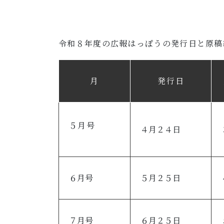
令和８年度の広報はっぽうの発行日と原稿
月
発行日
５月号
４月２４日
６月号
５月２５日
７月号
６月２５日