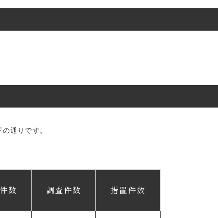
下の通りです。
件数
調査件数
措置件数