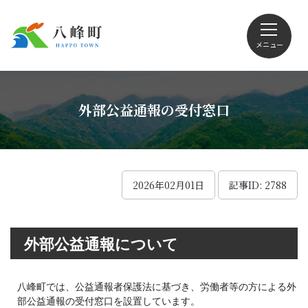
メニュー
文字サイズ・配色変更
外部公益通報の受付窓口
Foreign language
2026年02月01日
記事ID: 2788
くらしの情報
外部公益通報について
観光
八峰町では、公益通報者保護法に基づき、労働者等の方による外
部公益通報の受付窓口を設置しています。