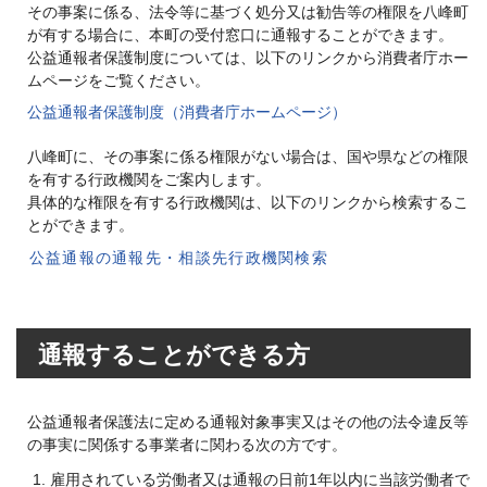
その事案に係る、法令等に基づく処分又は勧告等の権限を八峰町
子育て・教育
が有する場合に、本町の受付窓口に通報することができます。
公益通報者保護制度については、以下のリンクから消費者庁ホー
移住・定住
ムページをご覧ください。
公益通報者保護制度（消費者庁ホームページ）
ビジネス・産業
八峰町に、その事案に係る権限がない場合は、国や県などの権限
を有する行政機関をご案内します。
具体的な権限を有する行政機関は、以下のリンクから検索するこ
行政情報
とができます。
公益通報の通報先・相談先行政機関検索
通報することができる方
公益通報者保護法に定める通報対象事実又はその他の法令違反等
の事実に関係する事業者に関わる次の方です。
雇用されている労働者又は通報の日前1年以内に当該労働者で