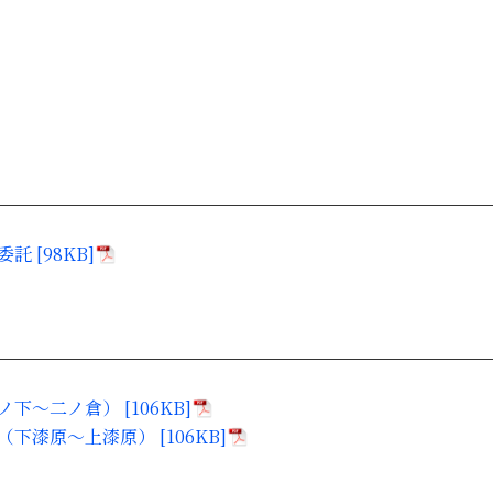
 [98KB]
～二ノ倉） [106KB]
漆原～上漆原） [106KB]