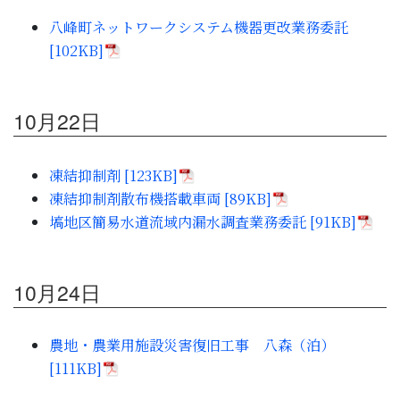
子育て・教育
八峰町ネットワークシステム機器更改業務委託
[102KB]
移住・定住
10月22日
ビジネス・産業
凍結抑制剤 [123KB]
行政情報
凍結抑制剤散布機搭載車両 [89KB]
塙地区簡易水道流域内漏水調査業務委託 [91KB]
10月24日
農地・農業用施設災害復旧工事 八森（泊）
[111KB]